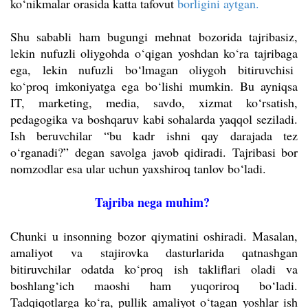
ko‘nikmalar orasida katta tafovut
borligini aytgan.
Shu sababli ham bugungi mehnat bozorida tajribasiz,
lekin nufuzli oliygohda o‘qigan yoshdan ko‘ra tajribaga
ega, lekin nufuzli bo‘lmagan oliygoh bitiruvchisi
ko‘proq imkoniyatga ega bo‘lishi mumkin. Bu ayniqsa
IT, marketing, media, savdo, xizmat ko‘rsatish,
pedagogika va boshqaruv kabi sohalarda yaqqol seziladi.
Ish beruvchilar “bu kadr ishni qay darajada tez
o‘rganadi?” degan savolga javob qidiradi. Tajribasi bor
nomzodlar esa ular uchun yaxshiroq tanlov bo‘ladi.
Tajriba nega muhim?
Chunki u insonning bozor qiymatini oshiradi. Masalan,
amaliyot va stajirovka dasturlarida qatnashgan
bitiruvchilar odatda ko‘proq ish takliflari oladi va
boshlang‘ich maoshi ham yuqoriroq bo‘ladi.
Tadqiqotlarga ko‘ra, pullik amaliyot o‘tagan yoshlar ish