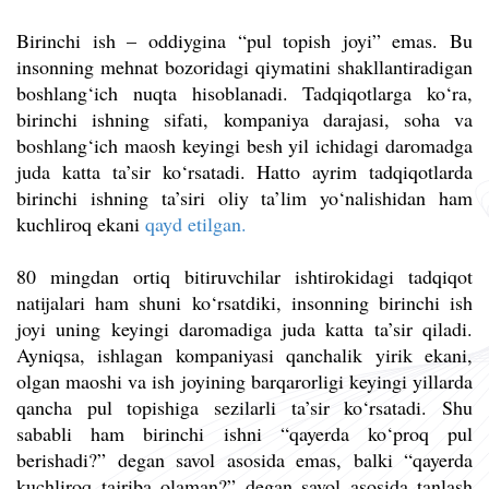
Birinchi ish – oddiygina “pul topish joyi” emas. Bu
insonning mehnat bozoridagi qiymatini shakllantiradigan
boshlang‘ich nuqta hisoblanadi. Tadqiqotlarga ko‘ra,
birinchi ishning sifati, kompaniya darajasi, soha va
boshlang‘ich maosh keyingi besh yil ichidagi daromadga
juda katta ta’sir ko‘rsatadi. Hatto ayrim tadqiqotlarda
birinchi ishning ta’siri oliy ta’lim yo‘nalishidan ham
kuchliroq ekani
qayd etilgan.
80 mingdan ortiq bitiruvchilar ishtirokidagi tadqiqot
natijalari ham shuni ko‘rsatdiki, insonning birinchi ish
joyi uning keyingi daromadiga juda katta ta’sir qiladi.
Ayniqsa, ishlagan kompaniyasi qanchalik yirik ekani,
olgan maoshi va ish joyining barqarorligi keyingi yillarda
qancha pul topishiga sezilarli ta’sir ko‘rsatadi. Shu
sababli ham birinchi ishni “qayerda ko‘proq pul
berishadi?” degan savol asosida emas, balki “qayerda
kuchliroq tajriba olaman?” degan savol asosida tanlash