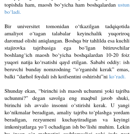
topishda ham, maosh bo‘yicha ham boshqalardan
ustun
bo‘ladi.
Bir universitet tomonidan o‘tkazilgan tadqiqotida
amaliyot o‘tagan talabalar keyinchalik yuqoriroq
daromad olishi aniqlangan. Boshqa bir tahlilda esa kuchli
stajirovka tajribasiga ega bo‘lgan bitiruvchilar
boshlang‘ich maosh bo‘yicha boshqalardan 10-20 foiz
yuqori natija ko‘rsatishi qayd etilgan. Sababi oddiy: ish
beruvchi bunday nomzodning “o‘rganishi kerak” emas,
balki “darhol foydali ish koifsentini oshirishi”ni
ko‘radi.
Shunday ekan, “birinchi ish maosh uchunmi yoki tajriba
uchunmi?” degan savolga eng maqbul javob shuki,
birinchi ish avvalo insonni o‘stirishi kerak. U yangi
ko‘nikmalar beradigan, amaliy tajriba to‘plashga yordam
beradigan, rezyumeni kuchaytiradigan va keyingi
imkoniyatlarga yo‘l ochadigan ish bo‘lishi muhim. Lekin
bu inson o‘z mehnatini qadrlamasligi yoki juda past