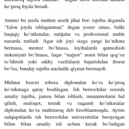
ko‘proq foyda beradi.
Ammo bu yerda muhim nozik jihat bor: tajriba deganda
“falon joyda ishlaganman” degan yozuv emas, balki
haqiqiy ko‘nikmalar, natijalar va professional muhit
nazarda tutiladi. Agar ish joyi sizga yangi ko‘nikma
bermasa, mentor bo‘lmasa, loyihalarda qatnashish
imkoniyati bo‘lmasa, faqat “stajyor” nomi bilan qog‘oz
to‘ldirish yoki oddiy vazifalarni bajarishdan iborat
bo‘lsa, bunday tajriba unchalik qiymat bermaydi.
Mehnat bozori tobora diplomdan ko‘ra ko‘proq
ko‘nikmaga qaray boshlagan. Ish beruvchilar orasida
amaliy tajriba, jamoa bilan ishlash, muammolarni hal
qilish, muloqot, texnik va raqamli ko‘nikmalar
diplomdan ko‘ra muhimroq deb hisoblanmoqda. Ayrim
tadqiqotlarda ish beruvchilar universitetlar berayotgan
bilim bilan amaliy ish uchun kerak bo‘ladigan