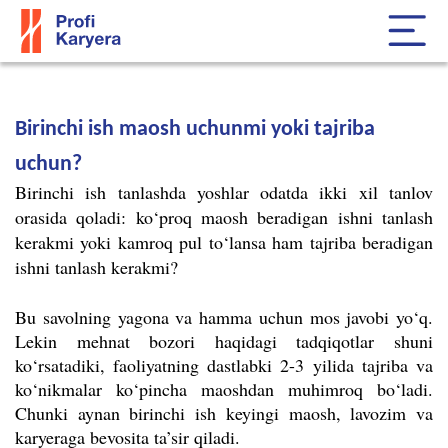
Birinchi ish maosh uchunmi yoki tajriba
uchun?
Birinchi ish tanlashda yoshlar odatda ikki xil tanlov
orasida qoladi: ko‘proq maosh beradigan ishni tanlash
kerakmi yoki kamroq pul to‘lansa ham tajriba beradigan
ishni tanlash kerakmi?
Bu savolning yagona va hamma uchun mos javobi yo‘q.
Lekin mehnat bozori haqidagi tadqiqotlar shuni
ko‘rsatadiki, faoliyatning dastlabki 2-3 yilida tajriba va
ko‘nikmalar ko‘pincha maoshdan muhimroq bo‘ladi.
Chunki aynan birinchi ish keyingi maosh, lavozim va
karyeraga bevosita ta’sir qiladi.