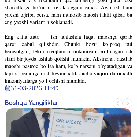
sharoitlarga ko‘nishi kerak degani emas. Agar ish ham
yaxshi tajriba bersa, ham munosib maosh taklif qilsa, bu
eng yaxshi variant hisoblanadi.
Eng katta xato — ish tanlashda faqat maoshga qarab
qaror qabul qilishdir. Chunki hozir ko‘proq pul
berayotgan, lekin rivojlanish imkoniyati bo‘lmagan ish
sizni bir joyda ushlab qolishi mumkin. Aksincha, dastlab
maoshi pastroq bo‘lsa ham, ko‘p narsani o‘rgatadigan va
tajriba beradigan ish keyinchalik ancha yuqori daromadli
imkoniyatlarga yo‘l ochishi mumkin.
31-03-2026 11:49
Boshqa Yangiliklar