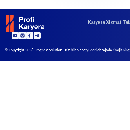
Karyera Xizmati
Tal
© Copyright 2026
Progress Solution
- Biz bilan eng yuqori darajada rivojlaning