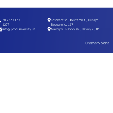
78 777 11 11
Toshkent sh., Bektemir t., Husayn
1277
Boyqaro k., 117
info@profiuniversity.uz
Navoiy v., Navoiy sh., Navoiy k., 81
Ommaviy oferta