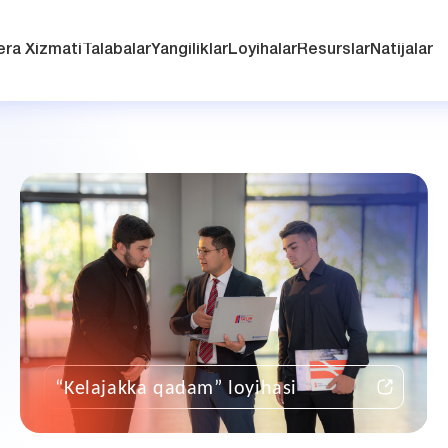
era Xizmati
Talabalar
Yangiliklar
Loyihalar
Resurslar
Natijalar
“Kelajakka qadam” loyihasi