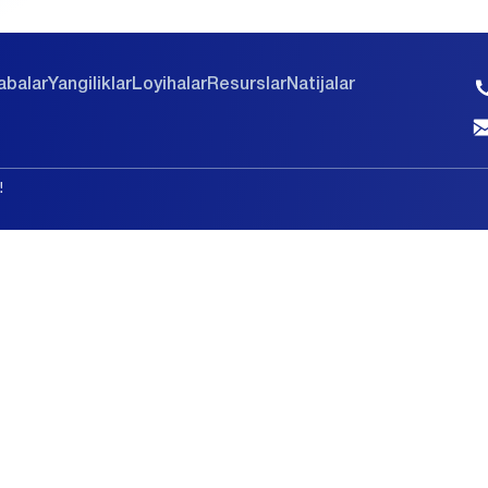
abalar
Yangiliklar
Loyihalar
Resurslar
Natijalar
!