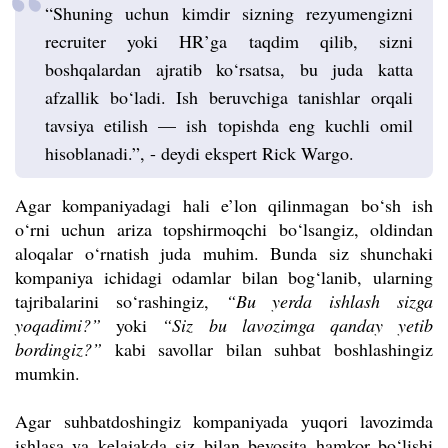
“Shuning uchun kimdir sizning rezyumengizni
recruiter yoki HR’ga taqdim qilib, sizni
boshqalardan ajratib ko‘rsatsa, bu juda katta
afzallik bo‘ladi. Ish beruvchiga tanishlar orqali
tavsiya etilish — ish topishda eng kuchli omil
hisoblanadi.”, - deydi ekspert Rick Wargo.
Agar kompaniyadagi hali e’lon qilinmagan bo‘sh ish
o‘rni uchun ariza topshirmoqchi bo‘lsangiz, oldindan
aloqalar o‘rnatish juda muhim. Bunda siz shunchaki
kompaniya ichidagi odamlar bilan bog‘lanib, ularning
tajribalarini so‘rashingiz,
“Bu yerda ishlash sizga
yoqadimi?”
yoki
“Siz bu lavozimga qanday yetib
bordingiz?”
kabi savollar bilan suhbat boshlashingiz
mumkin.
Agar suhbatdoshingiz kompaniyada yuqori lavozimda
ishlasa va kelajakda siz bilan bevosita hamkor bo‘lishi