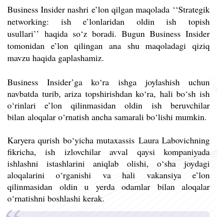
Business Insider nashri e’lon qilgan maqolada
‘
‘
Strategik
networking: ish e’lonlaridan oldin ish topish
usullari
’
’
haqida so‘z boradi. Bugun Business Insider
tomonidan e’lon qilingan ana shu maqoladagi qiziq
mavzu haqida gaplashamiz.
Business Insider’ga
ko‘ra
ishga joylashish uchun
navbatda turib, ariza topshirishdan ko‘ra, hali bo‘sh ish
o‘rinlari e’lon qilinmasidan oldin
ish beruvchilar
bilan
aloqalar o‘rnatish ancha samarali bo‘lishi mumkin.
Karyera qurish bo‘yicha mutaxassis Laura Labovichning
fikricha, ish izlovchilar avval qaysi kompaniyada
ishlashni istashlarini aniqlab olishi, o‘sha joydagi
aloqalarini o‘rganishi va hali vakansiya e’lon
qilinmasidan oldin u yerda odamlar bilan aloqalar
o‘rnatishni boshlashi kerak.