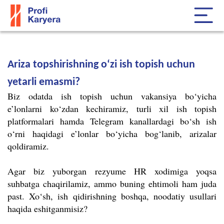
Ariza topshirishning o‘zi ish topish uchun
yetarli emasmi?
Biz odatda ish topish uchun vakansiya bo‘yicha
e’lonlarni ko‘zdan kechiramiz, turli xil ish topish
platformalari hamda Telegram kanallardagi bo‘sh ish
o‘rni haqidagi e’lonlar bo‘yicha bog‘lanib, arizalar
qoldiramiz.
Agar biz yuborgan rezyume HR xodimiga yoqsa
suhbatga chaqirilamiz, ammo buning ehtimoli ham juda
past. Xo‘sh, ish qidirishning boshqa, noodatiy usullari
haqida eshitganmisiz?