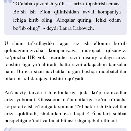
“G‘alaba qozonish yo‘li — ariza topshirish emas.
Bo‘sh ish e’lon qilinishidan avval kompaniya
ichiga kirib oling. Aloqalar quring. Ichki odam
bo‘lib oling”, - deydi Laura Labovich.
U shuni ta’kidlaydiki, agar siz ish e’lonini ko‘rib
qolmaguningizcha kompaniyaga murojaat qilsangiz,
ko‘pincha HR yoki recruiter sizni rasmiy onlayn ariza
topshirishga yo‘naltiradi, hatto sizni allaqachon tanisalar
ham. Bu esa sizni navbatda turgan boshqa raqobatchilar
bilan bir xil darajaga tushirib qo‘yadi.
An’anaviy tarzda ish e’lonlariga juda ko‘p nomzodlar
ariza yuboradi. Glassdoor ma’lumotlariga ko‘ra, o‘rtacha
korporativ ish e’loniga taxminan 250 nafar ish izlovchilar
ariza qoldiradi, shulardan esa faqat 4–6 nafari suhbat
bosqichiga o‘tadi va faqat bittasi ishga qabul qilinadi.