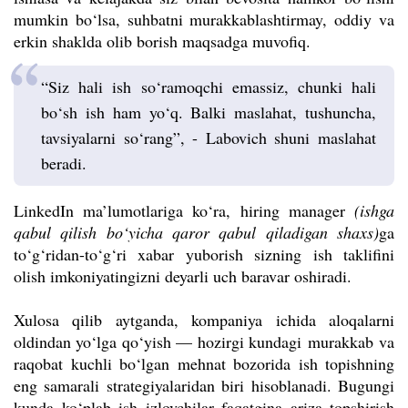
mumkin bo‘lsa, suhbatni murakkablashtirmay, oddiy va
erkin shaklda olib borish maqsadga muvofiq.
“Siz hali ish so‘ramoqchi emassiz, chunki hali
bo‘sh ish ham yo‘q. Balki maslahat, tushuncha,
tavsiyalarni so‘rang”, - Labovich shuni maslahat
beradi.
LinkedIn ma’lumotlariga ko‘ra, hiring manager
(ishga
qabul qilish bo‘yicha qaror qabul qiladigan shaxs)
ga
to‘g‘ridan-to‘g‘ri xabar yuborish sizning ish taklifini
olish imkoniyatingizni deyarli uch baravar oshiradi.
Xulosa qilib aytganda, kompaniya ichida aloqalarni
oldindan yo‘lga qo‘yish — hozirgi kundagi
murakkab
va
raqobat kuchli bo‘lgan mehnat bozorida ish topishning
eng samarali strategiyalaridan biri hisoblanadi. Bugungi
kunda ko‘plab ish izlovchilar faqatgina ariza topshirish