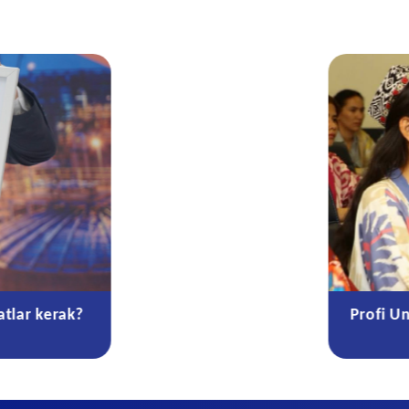
atlar kerak?
Profi U