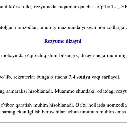
shuni ko‘rsatdiki, rezyumeda raqamlar qancha ko‘p bo‘lsa, 
‘rsatolgan nomzodlar, umumiy mazmunda yozgan nomzodlarga qa
Rezyume dizayni
mobaynida o‘qib chiqishini bilsangiz, dizayn nega muhimlig
7,4 soniya
o‘lib, rekruterlar bunga o‘rtacha
vaqt sarflaydi.
 eng samaralisi hisoblanadi. Muammo shundaki, odatdagi rez
tibor qaratish muhim hisoblanadi. Ba’zi hollarda nomzodlar
ng-barang ekanligi ish beruvchilar uchun umuman muhim emas