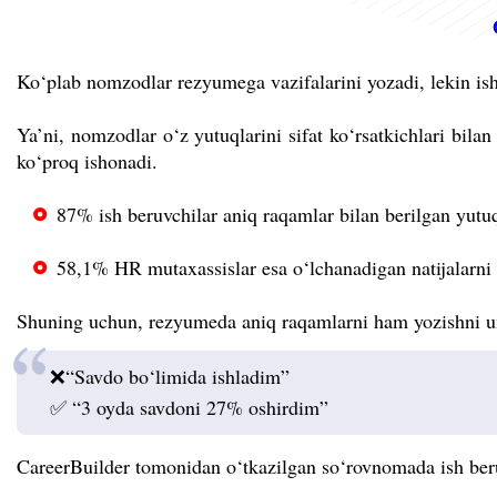
Ko‘plab nomzodlar rezyumega vazifalarini yozadi, lekin ish
Ya’ni, nomzodlar o‘z yutuqlarini sifat ko‘rsatkichlari bila
ko‘proq ishonadi.
87% ish beruvchilar aniq raqamlar bilan berilgan yutuq
58,1% HR mutaxassislar esa o‘lchanadigan natijalarni 
Shuning uchun, rezyumeda aniq raqamlarni ham yozishni u
❌“Savdo bo‘limida ishladim”
✅ “3 oyda savdoni 27% oshirdim”
CareerBuilder tomonidan o‘tkazilgan so‘rovnomada ish be