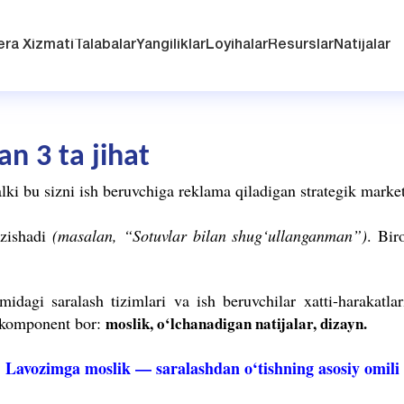
era Xizmati
Talabalar
Yangiliklar
Loyihalar
Resurslar
Natijalar
n 3 ta jihat
i bu sizni ish beruvchiga reklama qiladigan strategik market
ozishadi
(masalan, “Sotuvlar bilan shug‘ullanganman”)
. Bir
midagi saralash tizimlari va ish beruvchilar xatti-harakatla
y komponent bor:
moslik, o‘lchanadigan natijalar, dizayn.
Lavozimga moslik — saralashdan o‘tishning asosiy omili