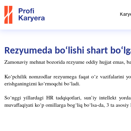
Kary
Rezyumeda bo‘lishi shart bo‘lga
Zamonaviy mehnat bozorida rezyume oddiy hujjat emas, balk
Ko‘pchilik nomzodlar rezyumega faqat o‘z vazifalarini y
erishganingizni ko‘rmoqchi bo‘ladi.
So‘nggi yillardagi HR tadqiqotlari, sun’iy intellekt yorda
muvaffaqiyati ko‘p omillarga bog‘liq bo‘lsa-da, 3 ta asosi