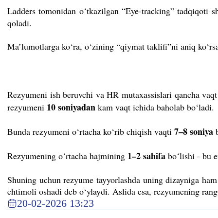
Ladders tomonidan o‘tkazilgan “Eye-tracking” tadqiqoti 
qoladi.
Ma’lumotlarga ko‘ra, o‘zining “qiymat taklifi”ni aniq ko
Rezyumeni ish beruvchi va HR mutaxassislari qancha vaqt 
10 soniyadan
rezyumeni
kam vaqt ichida baholab bo‘ladi.
7–8 soniya
Bunda rezyumeni o‘rtacha ko‘rib chiqish vaqti
b
1–2 sahifa
Rezyumening o‘rtacha hajmining
bo‘lishi - bu
Shuning uchun rezyume tayyorlashda uning dizayniga ham e’
ehtimoli oshadi deb o‘ylaydi. Aslida esa, rezyumening ra
20-02-2026 13:23