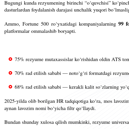
Bugungi kunda rezyumening birinchi “o‘quvchisi” ko‘pin
dasturlardan foydalanish darajasi unchalik yuqori bo‘lmasl
99 fo
Ammo, Fortune 500 ro‘yxatidagi kompaniyalarning
platformalar ommalashib boryapti.
75% rezyume mutaxassislar ko‘rishidan oldin ATS tomo
70% rad etilish sababi — noto‘g‘ri formatdagi rezyum
68% rad etilish sababi — kerakli kalit so‘zlarning yo‘q
2025-yilda olib borilgan HR tadqiqotiga ko‘ra, mos lavozim
aynan lavozim nomi bo‘yicha filtr qo‘llaydi.
Bundan shunday xulosa qilish mumkinki, rezyume universal b