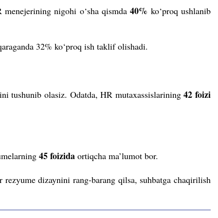
40%
HR menejerining nigohi o‘sha qismda
ko‘proq ushlanib
raganda 32% ko‘proq ish taklif olishadi.
42 foizi
ini tushunib olasiz. Odatda, HR mutaxassislarining
45 foizida
yumelarning
ortiqcha ma’lumot bor.
 rezyume dizaynini rang-barang qilsa, suhbatga chaqirilish
.