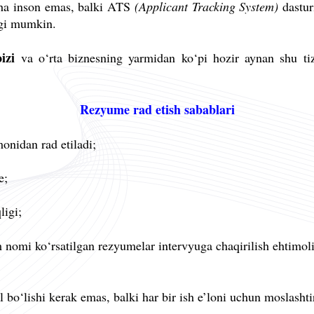
cha inson emas, balki ATS
(Applicant Tracking System)
dastur
igi mumkin.
izi
va o‘rta biznesning yarmidan ko‘pi hozir aynan shu t
Rezyume rad etish sabablari
nidan rad etiladi;
e;
ligi;
 nomi ko‘rsatilgan rezyumelar intervyuga chaqirilish ehtimol
o‘lishi kerak emas, balki har bir ish e’loni uchun moslashtir