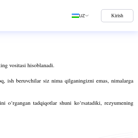
Kirish
UZ
ing vositasi hisoblanadi.
oq, ish beruvchilar siz nima qilganingizni emas, nimalarga
rini o‘rgangan tadqiqotlar
shuni ko‘rsatadiki
, rezyumening