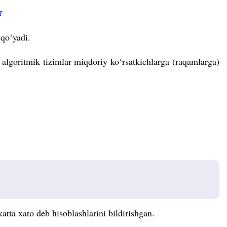
r
 qo‘yadi.
 algoritmik tizimlar miqdoriy ko‘rsatkichlarga (raqamlarga)
tta xato deb hisoblashlarini bildirishgan.