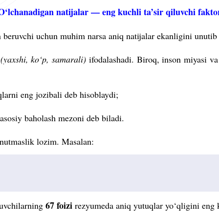
O‘lchanadigan natijalar — eng kuchli ta’sir qiluvchi fakto
 beruvchi uchun muhim narsa aniq natijalar ekanligini unutib
n
(yaxshi, ko‘p, samarali)
ifodalashadi. Biroq, inson miyasi va
larni eng jozibali deb hisoblaydi;
asosiy baholash mezoni deb biladi.
nutmaslik lozim. Masalan:
67 foizi
ruvchilarning
rezyumeda aniq yutuqlar yo‘qligini eng ka