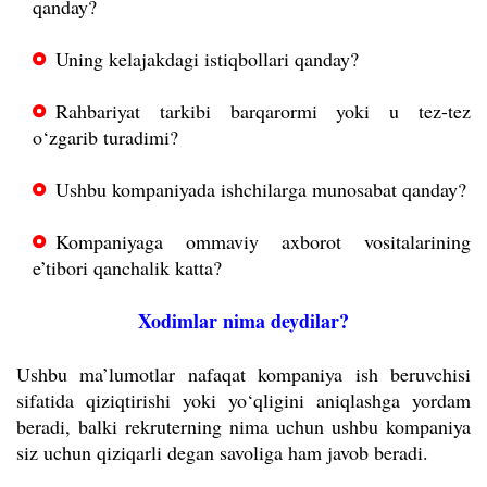
qanday?
Uning kelajakdagi istiqbollari qanday?
Rahbariyat tarkibi barqarormi yoki u tez-tez
o‘zgarib turadimi?
Ushbu kompaniyada ishchilarga munosabat qanday?
Kompaniyaga ommaviy axborot vositalarining
e’tibori qanchalik katta?
Xodimlar nima deydilar?
Ushbu ma’lumotlar nafaqat kompaniya ish beruvchisi
sifatida qiziqtirishi yoki yo‘qligini aniqlashga yordam
beradi, balki rekruterning nima uchun ushbu kompaniya
siz uchun qiziqarli degan savoliga ham javob beradi.