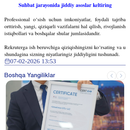
Suhbat jarayonida jiddiy asoslar keltiring
Professional o‘sish uchun imkoniyatlar, foydali tajriba
orttirish, yangi, qiziqarli vazifalarni hal qilish, rivojlanish
istiqbollari va boshqalar shular jumlasidandir.
Rekruterga ish beruvchiga qiziqishingizni ko‘rsating va u
shundagina sizning niyatlaringiz jiddiyligini tushunadi.
07-02-2026 13:53
Boshqa Yangiliklar