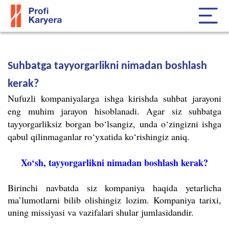
Suhbatga tayyorgarlikni nimadan boshlash
kerak?
Nufuzli kompaniyalarga ishga kirishda suhbat jarayoni
eng muhim jarayon hisoblanadi. Agar siz suhbatga
tayyorgarliksiz borgan bo‘lsangiz, unda o‘zingizni ishga
qabul qilinmaganlar ro‘yxatida ko‘rishingiz aniq.
Xo‘sh, tayyorgarlikni nimadan boshlash kerak?
Birinchi navbatda siz kompaniya haqida yetarlicha
ma’lumotlarni bilib olishingiz lozim. Kompaniya tarixi,
uning missiyasi va vazifalari shular jumlasidandir.