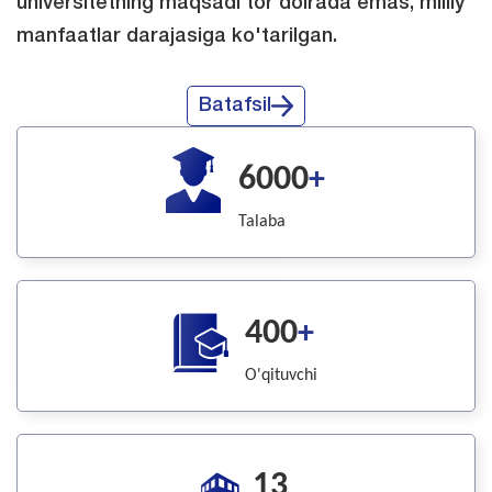
universitetning maqsadi tor doirada emas, milliy
manfaatlar darajasiga ko'tarilgan.
Batafsil
6000
+
Talaba
400
+
O'qituvchi
13