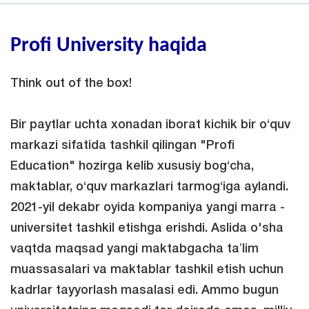
Profi University haqida
Think out of the box!
Bir paytlar uchta xonadan iborat kichik bir o‘quv
markazi sifatida tashkil qilingan "Profi
Education" hozirga kelib xususiy bog‘cha,
maktablar, o‘quv markazlari tarmog‘iga aylandi.
2021-yil dekabr oyida kompaniya yangi marra -
universitet tashkil etishga erishdi. Aslida o'sha
vaqtda maqsad yangi maktabgacha taʼlim
muassasalari va maktablar tashkil etish uchun
kadrlar tayyorlash masalasi edi. Ammo bugun