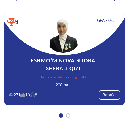
GPA - 0/5
1
ESHMO‘MINOVA SITORA
SHERALI QIZI
Xorijiy til va adabiyoti (ingliz tili)
208 ball
271
10
8
Batafsil