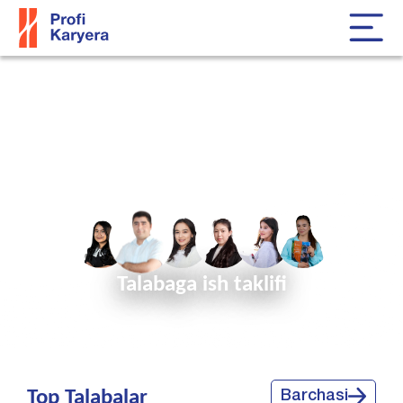
Kompaniyangizga kerakli
xodimlar toping!
Talabaga ish taklifi
Top Talabalar
Barchasi