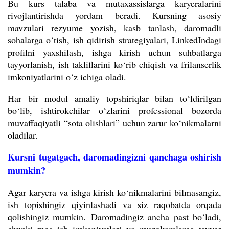
Bu kurs talaba va mutaxassislarga karyeralarini
rivojlantirishda yordam beradi. Kursning asosiy
mavzulari rezyume yozish, kasb tanlash, daromadli
sohalarga o‘tish, ish qidirish strategiyalari, LinkedIndagi
profilni yaxshilash, ishga kirish uchun suhbatlarga
tayyorlanish, ish takliflarini ko‘rib chiqish va frilanserlik
imkoniyatlarini o‘z ichiga oladi.
Har bir modul amaliy topshiriqlar bilan to‘ldirilgan
bo‘lib, ishtirokchilar o‘zlarini professional bozorda
muvaffaqiyatli “sota olishlari” uchun zarur ko‘nikmalarni
oladilar.
Kursni tugatgach, daromadingizni qanchaga oshirish
mumkin?
Agar karyera va ishga kirish ko‘nikmalarini bilmasangiz,
ish topishingiz qiyinlashadi va siz raqobatda orqada
qolishingiz mumkin.
Daromadingiz ancha past bo‘ladi,