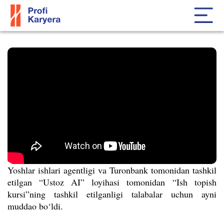
Yoshlar ishlari agentligi va Turonbank tomonidan tashkil
etilgan “Ustoz AI” loyihasi tomonidan
“
Ish topish
kursi
”
ning tashkil etilganligi talabalar uchun ayni
muddao bo‘ldi.