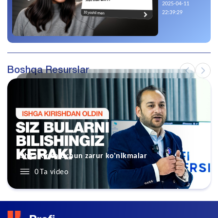
2025-04-11
iltimos, bu
22:39:29
videoni
ko‘ring
Boshqa Resurslar
Ishga kirish uchun zarur ko'nikmalar
Ishga kirish uchun zarur ko'nikmalar
Ishga kirish uchun zarur ko'nikmalar
0
Ta video
0
Ta video
0
Ta video