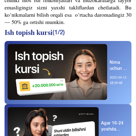
chunki mos ish imkoniyatlari va muzokaralarga tayyor
emasligingiz sizni yaxshi takliflardan chetlatadi. Bu
ko‘nikmalarni bilish orqali esa o‘rtacha daromadingiz 30
— 50% ga ortishi mumkin.
Ish topish kursi
(1/2)
Nima
uchun bu
kursni
2025-04-11
ko‘rish
18:39:48
kerak?
Agar 16-24
yoshda
bo‘lsangiz,