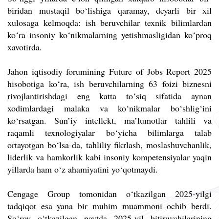
biridan mustaqil bo‘lishiga qaramay, deyarli bir xil
xulosaga kelmoqda: ish beruvchilar texnik bilimlardan
ko‘ra insoniy ko‘nikmalarning yetishmasligidan ko‘proq
xavotirda.
Jahon iqtisodiy forumining Future of Jobs Report 2025
hisobotiga ko‘ra, ish beruvchilarning 63 foizi biznesni
rivojlantirishdagi eng katta to‘siq sifatida aynan
xodimlardagi malaka va ko‘nikmalar bo‘shlig‘ini
ko‘rsatgan. Sun’iy intellekt, ma’lumotlar tahlili va
raqamli texnologiyalar bo‘yicha bilimlarga talab
ortayotgan bo‘lsa-da, tahliliy fikrlash, moslashuvchanlik,
liderlik va hamkorlik kabi insoniy kompetensiyalar yaqin
yillarda ham o‘z ahamiyatini yo‘qotmaydi.
Cengage Group tomonidan o‘tkazilgan 2025-yilgi
tadqiqot esa yana bir muhim muammoni ochib berdi.
So‘rov o‘tkazilgan paytda 2025-yil bitiruvchilarining