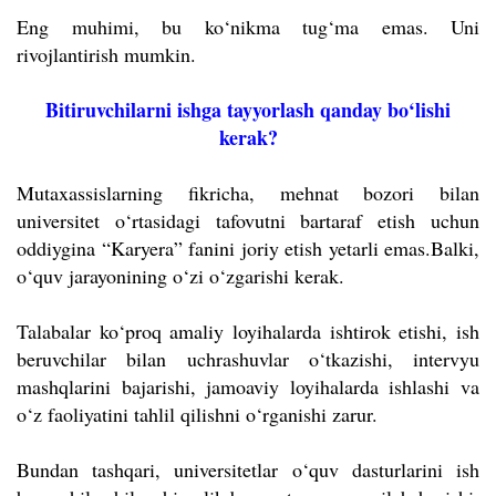
Eng muhimi, bu ko‘nikma tug‘ma emas. Uni
rivojlantirish mumkin.
Bitiruvchilarni ishga tayyorlash qanday bo‘lishi
kerak?
Mutaxassislarning fikricha, mehnat bozori bilan
universitet o‘rtasidagi tafovutni bartaraf etish uchun
oddiygina “Karyera” fanini joriy etish yetarli emas.Balki,
o‘quv jarayonining o‘zi o‘zgarishi kerak.
Talabalar ko‘proq amaliy loyihalarda ishtirok etishi, ish
beruvchilar bilan uchrashuvlar o‘tkazishi, intervyu
mashqlarini bajarishi, jamoaviy loyihalarda ishlashi va
o‘z faoliyatini tahlil qilishni o‘rganishi zarur.
Bundan tashqari, universitetlar o‘quv dasturlarini ish