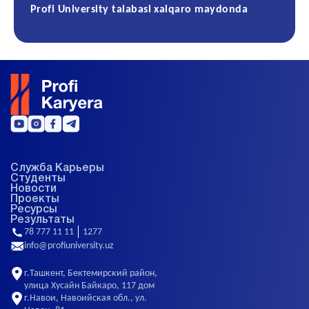
Profi University talabasi xalqaro maydonda
Служба Карьеры
Студенты
Новости
Проекты
Ресурсы
Результаты
78 777 11 11
1277
info@profiuniversity.uz
г.Ташкент, Бектемирский район,
улица Хусайн Байкаро, 117 дом
г.Навои, Навоийская обл., ул.