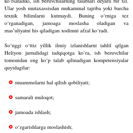
ko‘rsatadiki, ish beruvchilarning talablari deyarli bir xil.
Ular yosh mutaxassisdan mukammal tajriba yoki barcha
texnik bilimlarni kutmaydi. Buning o‘rniga tez
o‘rganadigan, jamoaga moslasha oladigan va
mas’uliyatni his qiladigan xodimni afzal ko‘radi.
So‘nggi o‘ttiz yillik ilmiy izlanishlarni tahlil qilgan
Heliyon jurnalidagi tadqiqotga ko‘ra, ish beruvchilar
tomonidan eng ko‘p talab qilinadigan kompetensiyalar
quyidagilar:
muammolarni hal qilish qobiliyati;
samarali muloqot;
jamoada ishlash;
o‘zgarishlarga moslashish;