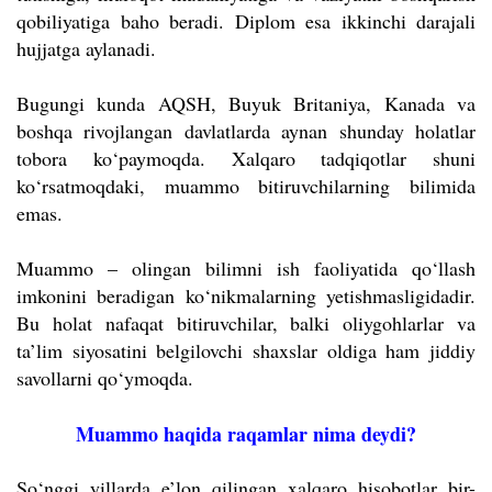
qobiliyatiga baho beradi. Diplom esa ikkinchi darajali
hujjatga aylanadi.
Bugungi kunda AQSH, Buyuk Britaniya, Kanada va
boshqa rivojlangan davlatlarda aynan shunday holatlar
tobora ko‘paymoqda. Xalqaro tadqiqotlar shuni
ko‘rsatmoqdaki, muammo bitiruvchilarning bilimida
emas.
Muammo – olingan bilimni ish faoliyatida qo‘llash
imkonini beradigan ko‘nikmalarning yetishmasligidadir.
Bu holat nafaqat bitiruvchilar, balki oliygohlarlar va
ta’lim siyosatini belgilovchi shaxslar oldiga ham jiddiy
savollarni qo‘ymoqda.
Muammo haqida raqamlar nima deydi?
So‘nggi yillarda e’lon qilingan xalqaro hisobotlar bir-