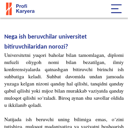
Nega ish beruvchilar universitet
bitiruvchilaridan norozi?
Universitetni yuqori baholar bilan tamomlagan, diplomi
nufuzli oliygoh nomi bilan bezatilgan, ilmiy
konferensiyalarda qatnashgan bitiruvchi birinchi ish
suhbatiga keladi. Suhbat davomida undan jamoada
yuzaga kelgan nizoni qanday hal qilishi, tanqidni qanday
qabul qilishi yoki mijoz bilan murakkab vaziyatda qanday
muloqot qilishi so‘raladi. Biroq aynan shu savollar oldida
u ikkilanib qoladi.
Natijada ish beruvchi uning bilimiga emas, o‘zini
tutishiga, muloqot madaniyatiga va vaziyatni boshqarish