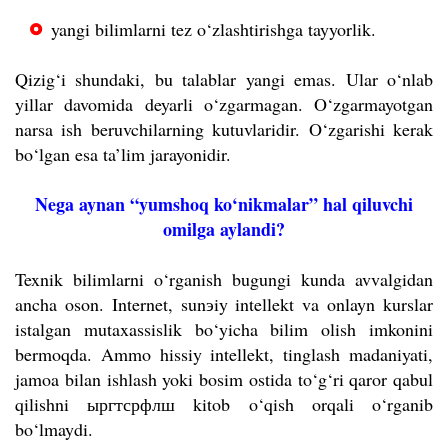
yangi bilimlarni tez o‘zlashtirishga tayyorlik.
Qizig‘i shundaki, bu talablar yangi emas. Ular o‘nlab
yillar davomida deyarli o‘zgarmagan. O‘zgarmayotgan
narsa ish beruvchilarning kutuvlaridir. O‘zgarishi kerak
bo‘lgan esa ta’lim jarayonidir.
Nega aynan “yumshoq ko‘nikmalar” hal qiluvchi
omilga aylandi?
Texnik bilimlarni o‘rganish bugungi kunda avvalgidan
ancha oson. Internet, sunэiy intellekt va onlayn kurslar
istalgan mutaxassislik bo‘yicha bilim olish imkonini
bermoqda. Ammo hissiy intellekt, tinglash madaniyati,
jamoa bilan ishlash yoki bosim ostida to‘g‘ri qaror qabul
qilishni ыргтсрфлш kitob o‘qish orqali o‘rganib
bo‘lmaydi.