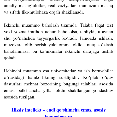
amaliy mashg‘ulotlar, real vaziyatlar, muntazam mashq
va sifatli fikr-mulohaza orqali shakllanadi.
Ikkinchi muammo baholash tizimida. Talaba faqat test
yoki yozma imtihon uchun baho olsa, tabiiyki, u aynan
shu yo‘nalishda tayyorgarlik ko‘radi. Jamoada ishlash,
muzokara olib borish yoki omma oldida nutq so‘zlash
baholanmasa, bu ko‘nikmalar ikkinchi darajaga tushib
qoladi.
Uchinchi muammo esa universitetlar va ish beruvchilar
o‘rtasidagi hamkorlikning sustligidir. Ko‘plab o‘quv
dasturlari mehnat bozorining bugungi talablari asosida
emas, balki ancha yillar oldin shakllangan yondashuv
asosida tuzilgan.
Hissiy intellekt – endi qo‘shimcha emas, asosiy
kompetensiya