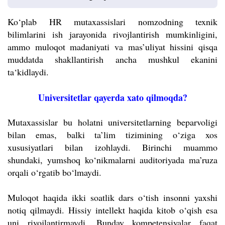
Ko‘plab HR mutaxassislari nomzodning texnik
bilimlarini ish jarayonida rivojlantirish mumkinligini,
ammo muloqot madaniyati va mas’uliyat hissini qisqa
muddatda shakllantirish ancha mushkul ekanini
ta‘kidlaydi.
Universitetlar qayerda xato qilmoqda?
Mutaxassislar bu holatni universitetlarning beparvoligi
bilan emas, balki ta’lim tizimining o‘ziga xos
xususiyatlari bilan izohlaydi. Birinchi muammo
shundaki, yumshoq ko‘nikmalarni auditoriyada ma’ruza
orqali o‘rgatib bo‘lmaydi.
Muloqot haqida ikki soatlik dars o‘tish insonni yaxshi
notiq qilmaydi. Hissiy intellekt haqida kitob o‘qish esa
uni rivojlantirmaydi. Bunday kompetensiyalar faqat