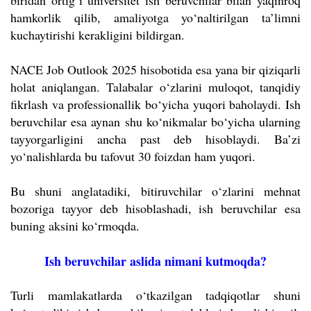
biridan ortig‘i universitet ish beruvchilar bilan yaqinroq
hamkorlik qilib, amaliyotga yo‘naltirilgan ta’limni
kuchaytirishi kerakligini bildirgan.
NACE Job Outlook 2025 hisobotida esa yana bir qiziqarli
holat aniqlangan. Talabalar o‘zlarini muloqot, tanqidiy
fikrlash va professionallik bo‘yicha yuqori baholaydi. Ish
beruvchilar esa aynan shu ko‘nikmalar bo‘yicha ularning
tayyorgarligini ancha past deb hisoblaydi. Ba’zi
yo‘nalishlarda bu tafovut 30 foizdan ham yuqori.
Bu shuni anglatadiki, bitiruvchilar o‘zlarini mehnat
bozoriga tayyor deb hisoblashadi, ish beruvchilar esa
buning aksini ko‘rmoqda.
Ish beruvchilar aslida nimani kutmoqda?
Turli mamlakatlarda o‘tkazilgan tadqiqotlar shuni