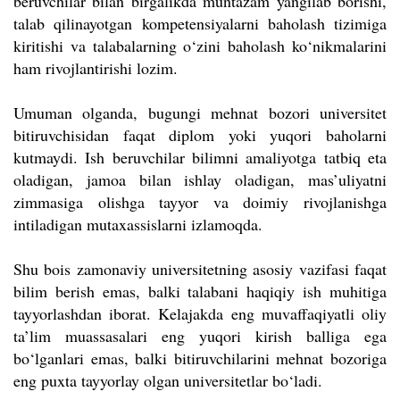
beruvchilar bilan birgalikda muntazam yangilab borishi,
talab qilinayotgan kompetensiyalarni baholash tizimiga
kiritishi va talabalarning o‘zini baholash ko‘nikmalarini
ham rivojlantirishi lozim.
Umuman olganda, bugungi mehnat bozori universitet
bitiruvchisidan faqat diplom yoki yuqori baholarni
kutmaydi. Ish beruvchilar bilimni amaliyotga tatbiq eta
oladigan, jamoa bilan ishlay oladigan, mas’uliyatni
zimmasiga olishga tayyor va doimiy rivojlanishga
intiladigan mutaxassislarni izlamoqda.
Shu bois zamonaviy universitetning asosiy vazifasi faqat
bilim berish emas, balki talabani haqiqiy ish muhitiga
tayyorlashdan iborat. Kelajakda eng muvaffaqiyatli oliy
ta’lim muassasalari eng yuqori kirish balliga ega
bo‘lganlari emas, balki bitiruvchilarini mehnat bozoriga
eng puxta tayyorlay olgan universitetlar bo‘ladi.