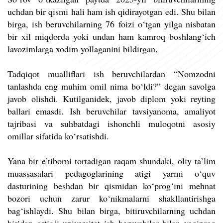
uchdan bir qismi hali ham ish qidirayotgan edi. Shu bilan
birga, ish beruvchilarning 76 foizi o‘tgan yilga nisbatan
bir xil miqdorda yoki undan ham kamroq boshlang‘ich
lavozimlarga xodim yollaganini bildirgan.
Tadqiqot mualliflari ish beruvchilardan “Nomzodni
tanlashda eng muhim omil nima bo‘ldi?” degan savolga
javob olishdi. Kutilganidek, javob diplom yoki reyting
ballari emasdi. Ish beruvchilar tavsiyanoma, amaliyot
tajribasi va suhbatdagi ishonchli muloqotni asosiy
omillar sifatida ko‘rsatishdi.
Yana bir e’tiborni tortadigan raqam shundaki, oliy ta’lim
muassasalari pedagoglarining atigi yarmi o‘quv
dasturining beshdan bir qismidan ko‘prog‘ini mehnat
bozori uchun zarur ko‘nikmalarni shakllantirishga
bag‘ishlaydi. Shu bilan birga, bitiruvchilarning uchdan