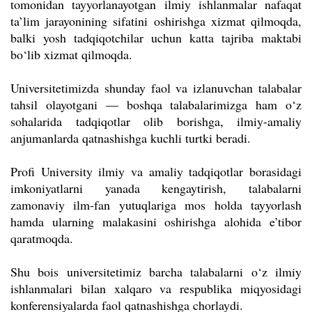
tomonidan tayyorlanayotgan ilmiy ishlanmalar nafaqat
ta’lim jarayonining sifatini oshirishga xizmat qilmoqda,
balki yosh tadqiqotchilar uchun katta tajriba maktabi
bo‘lib xizmat qilmoqda.
Universitetimizda shunday faol va izlanuvchan talabalar
tahsil olayotgani — boshqa talabalarimizga ham o‘z
sohalarida tadqiqotlar olib borishga, ilmiy-amaliy
anjumanlarda qatnashishga kuchli turtki beradi.
Profi University ilmiy va amaliy tadqiqotlar borasidagi
imkoniyatlarni yanada kengaytirish, talabalarni
zamonaviy ilm-fan yutuqlariga mos holda tayyorlash
hamda ularning malakasini oshirishga alohida e’tibor
qaratmoqda.
Shu bois universitetimiz barcha talabalarni o‘z ilmiy
ishlanmalari bilan xalqaro va respublika miqyosidagi
konferensiyalarda faol qatnashishga chorlaydi.