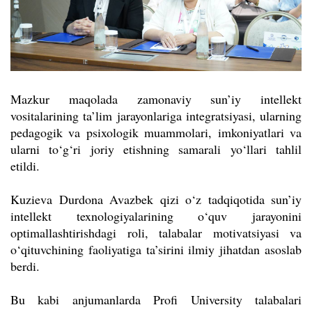
Mazkur maqolada zamonaviy sun’iy intellekt
vositalarining ta’lim jarayonlariga integratsiyasi, ularning
pedagogik va psixologik muammolari, imkoniyatlari va
ularni to‘g‘ri joriy etishning samarali yo‘llari tahlil
etildi.
Kuzieva Durdona Avazbek qizi o‘z tadqiqotida sun’iy
intellekt texnologiyalarining o‘quv jarayonini
optimallashtirishdagi roli, talabalar motivatsiyasi va
o‘qituvchining faoliyatiga ta’sirini ilmiy jihatdan asoslab
berdi.
Bu kabi anjumanlarda Profi University talabalari