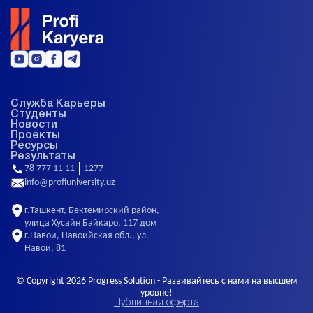
Служба Карьеры
Студенты
Новости
Проекты
Ресурсы
Результаты
78 777 11 11
1277
info@profiuniversity.uz
г.Ташкент, Бектемирский район,
улица Хусайн Байкаро, 117 дом
г.Навои, Навоийская обл., ул.
Навои, 81
© Copyright 2026
Progress Solution
- Развивайтесь с нами на высшем
уровне!
Публичная оферта