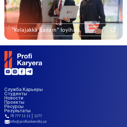
“Kelajakka qadam” loyihasi
Служба Карьеры
Студенты
Новости
Проекты
Ресурсы
Результаты
78 777 11 11
1277
info@profiuniversity.uz