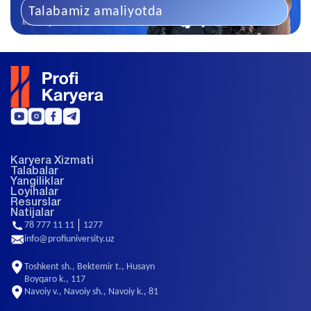
Talabamiz amaliyotda
Karyera Xizmati
Talabalar
Yangiliklar
Loyihalar
Resurslar
Natijalar
78 777 11 11
1277
info@profiuniversity.uz
Toshkent sh., Bektemir t., Husayn
Boyqaro k., 117
Navoiy v., Navoiy sh., Navoiy k., 81