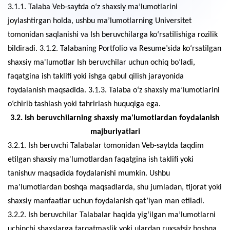
3.1.1. Talaba Veb-saytda o‘z shaxsiy ma’lumotlarini
joylashtirgan holda, ushbu ma’lumotlarning Universitet
tomonidan saqlanishi va Ish beruvchilarga ko‘rsatilishiga rozilik
bildiradi. 3.1.2. Talabaning Portfolio va Resume’sida ko‘rsatilgan
shaxsiy ma'lumotlar Ish beruvchilar uchun ochiq bo‘ladi,
faqatgina ish taklifi yoki ishga qabul qilish jarayonida
foydalanish maqsadida. 3.1.3. Talaba o‘z shaxsiy ma’lumotlarini
o‘chirib tashlash yoki tahrirlash huquqiga ega.
3.2. Ish beruvchilarning shaxsiy ma'lumotlardan foydalanish
majburiyatlari
3.2.1. Ish beruvchi Talabalar tomonidan Veb-saytda taqdim
etilgan shaxsiy ma'lumotlardan faqatgina ish taklifi yoki
tanishuv maqsadida foydalanishi mumkin. Ushbu
ma'lumotlardan boshqa maqsadlarda, shu jumladan, tijorat yoki
shaxsiy manfaatlar uchun foydalanish qat’iyan man etiladi.
3.2.2. Ish beruvchilar Talabalar haqida yig‘ilgan ma’lumotlarni
uchinchi shaxslarga tarqatmaslik yoki ulardan ruxsatsiz boshqa