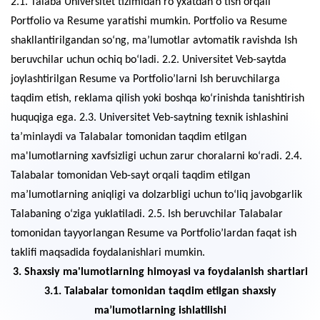
2.1. Talaba Universitet tizimidan ro‘yxatdan o‘tish orqali
Portfolio va Resume yaratishi mumkin. Portfolio va Resume
shakllantirilgandan so‘ng, ma’lumotlar avtomatik ravishda Ish
beruvchilar uchun ochiq bo‘ladi. 2.2. Universitet Veb-saytda
joylashtirilgan Resume va Portfolio’larni Ish beruvchilarga
taqdim etish, reklama qilish yoki boshqa ko‘rinishda tanishtirish
huquqiga ega. 2.3. Universitet Veb-saytning texnik ishlashini
ta’minlaydi va Talabalar tomonidan taqdim etilgan
ma'lumotlarning xavfsizligi uchun zarur choralarni ko‘radi. 2.4.
Talabalar tomonidan Veb-sayt orqali taqdim etilgan
ma’lumotlarning aniqligi va dolzarbligi uchun to‘liq javobgarlik
Talabaning o‘ziga yuklatiladi. 2.5. Ish beruvchilar Talabalar
tomonidan tayyorlangan Resume va Portfolio’lardan faqat ish
taklifi maqsadida foydalanishlari mumkin.
3. Shaxsiy ma'lumotlarning himoyasi va foydalanish shartlari
3.1. Talabalar tomonidan taqdim etilgan shaxsiy
ma’lumotlarning ishlatilishi