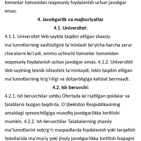
tomonlar tomonidan noqonuniy foydalanish uchun javobgar
emas.
4. Javobgarlik va majburiyatlar
4.1. Universitet:
4.1.1. Universitet Veb-saytda taqdim etilgan shaxsiy
ma’lumotlarning xavfsizligini ta’minlash bo‘yicha barcha zarur
choralarni ko‘radi, ammo uchinchi tomonlar tomonidan
noqonuniy foydalanish uchun javobgar emas. 4.1.2. Universitet
Veb-saytning texnik ishlashini ta’minlaydi, lekin taqdim etilgan
ma'lumotlarning to‘g‘riligi va dolzarbligiga kafolat bermaydi.
4.2. Ish beruvchi:
4.2.1. Ish beruvchilar ushbu Ofertada ko‘rsatilgan qoidalar va
talablarni buzgan taqdirda, O‘zbekiston Respublikasining
amaldagi qonunchiligiga muvofiq javobgarlikka tortilishi
mumkin. 4.2.2. Ish beruvchilar Talabalarning shaxsiy
ma'lumotlarini noto‘g‘ri maqsadlarda foydalanish yoki tarqatish
holatlarida ma'muriy yoki jinoiy javobgarlikka tortilish huquqini