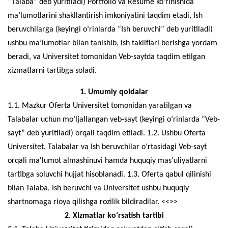
“Talaba” deb yuritiladi) Portfolio va Resume ko‘rinishida
ma’lumotlarini shakllantirish imkoniyatini taqdim etadi, Ish
beruvchilarga (keyingi o‘rinlarda “Ish beruvchi” deb yuritiladi)
ushbu ma’lumotlar bilan tanishib, ish takliflari berishga yordam
beradi, va Universitet tomonidan Veb-saytda taqdim etilgan
xizmatlarni tartibga soladi.
1. Umumiy qoidalar
1.1. Mazkur Oferta Universitet tomonidan yaratilgan va
Talabalar uchun mo‘ljallangan veb-sayt (keyingi o‘rinlarda “Veb-
sayt” deb yuritiladi) orqali taqdim etiladi. 1.2. Ushbu Oferta
Universitet, Talabalar va Ish beruvchilar o‘rtasidagi Veb-sayt
orqali ma'lumot almashinuvi hamda huquqiy mas’uliyatlarni
tartibga soluvchi hujjat hisoblanadi. 1.3. Oferta qabul qilinishi
bilan Talaba, Ish beruvchi va Universitet ushbu huquqiy
shartnomaga rioya qilishga rozilik bildiradilar. <<>>
2. Xizmatlar ko‘rsatish tartibi