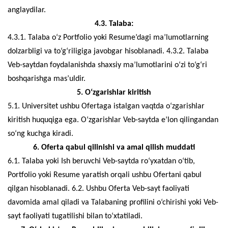
anglaydilar.
4.3. Talaba:
4.3.1. Talaba o‘z Portfolio yoki Resume’dagi ma’lumotlarning
dolzarbligi va to‘g‘riligiga javobgar hisoblanadi. 4.3.2. Talaba
Veb-saytdan foydalanishda shaxsiy ma’lumotlarini o‘zi to‘g‘ri
boshqarishga mas’uldir.
5. O‘zgarishlar kiritish
5.1. Universitet ushbu Ofertaga istalgan vaqtda o‘zgarishlar
kiritish huquqiga ega. O‘zgarishlar Veb-saytda e’lon qilingandan
so‘ng kuchga kiradi.
6. Oferta qabul qilinishi va amal qilish muddati
6.1. Talaba yoki Ish beruvchi Veb-saytda ro‘yxatdan o‘tib,
Portfolio yoki Resume yaratish orqali ushbu Ofertani qabul
qilgan hisoblanadi. 6.2. Ushbu Oferta Veb-sayt faoliyati
davomida amal qiladi va Talabaning profilini o‘chirishi yoki Veb-
sayt faoliyati tugatilishi bilan to‘xtatiladi.