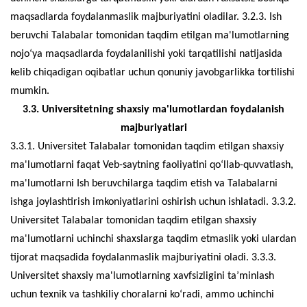
maqsadlarda foydalanmaslik majburiyatini oladilar. 3.2.3. Ish
beruvchi Talabalar tomonidan taqdim etilgan ma'lumotlarning
nojo‘ya maqsadlarda foydalanilishi yoki tarqatilishi natijasida
kelib chiqadigan oqibatlar uchun qonuniy javobgarlikka tortilishi
mumkin.
3.3. Universitetning shaxsiy ma'lumotlardan foydalanish
majburiyatlari
3.3.1. Universitet Talabalar tomonidan taqdim etilgan shaxsiy
ma'lumotlarni faqat Veb-saytning faoliyatini qo‘llab-quvvatlash,
ma'lumotlarni Ish beruvchilarga taqdim etish va Talabalarni
ishga joylashtirish imkoniyatlarini oshirish uchun ishlatadi. 3.3.2.
Universitet Talabalar tomonidan taqdim etilgan shaxsiy
ma'lumotlarni uchinchi shaxslarga taqdim etmaslik yoki ulardan
tijorat maqsadida foydalanmaslik majburiyatini oladi. 3.3.3.
Universitet shaxsiy ma'lumotlarning xavfsizligini ta’minlash
uchun texnik va tashkiliy choralarni ko‘radi, ammo uchinchi