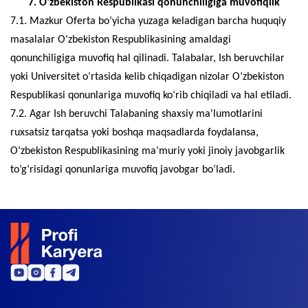
7. O‘zbekiston Respublikasi qonunchiligiga muvofiqlik
7.1. Mazkur Oferta bo‘yicha yuzaga keladigan barcha huquqiy
masalalar O‘zbekiston Respublikasining amaldagi
qonunchiligiga muvofiq hal qilinadi. Talabalar, Ish beruvchilar
yoki Universitet o‘rtasida kelib chiqadigan nizolar O‘zbekiston
Respublikasi qonunlariga muvofiq ko‘rib chiqiladi va hal etiladi.
7.2. Agar Ish beruvchi Talabaning shaxsiy ma'lumotlarini
ruxsatsiz tarqatsa yoki boshqa maqsadlarda foydalansa,
O‘zbekiston Respublikasining ma’muriy yoki jinoiy javobgarlik
to‘g‘risidagi qonunlariga muvofiq javobgar bo‘ladi.