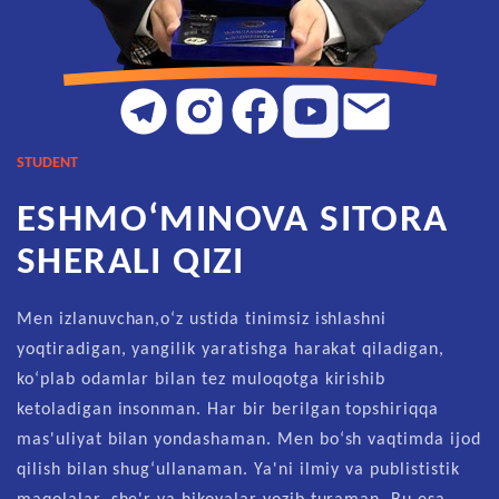
STUDENT
ESHMO‘MINOVA SITORA
SHERALI QIZI
Men izlanuvchan,oʻz ustida tinimsiz ishlashni
yoqtiradigan, yangilik yaratishga harakat qiladigan,
koʻplab odamlar bilan tez muloqotga kirishib
ketoladigan insonman. Har bir berilgan topshiriqqa
mas'uliyat bilan yondashaman. Men boʻsh vaqtimda ijod
qilish bilan shugʻullanaman. Ya'ni ilmiy va publististik
maqolalar, she'r va hikoyalar yozib turaman. Bu esa