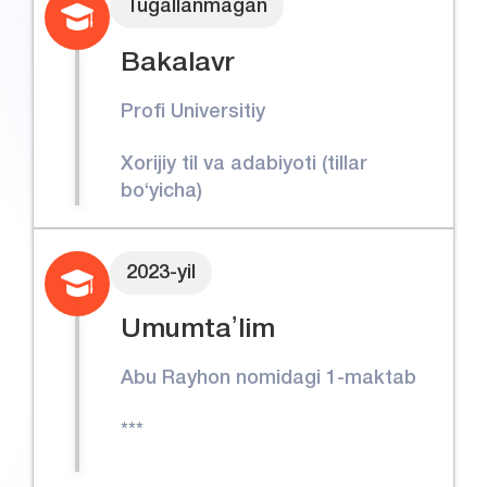
Tugallanmagan
Bakalavr
Profi Universitiy
Xorijiy til va adabiyoti (tillar
bo‘yicha)
2023-yil
Umumtaʼlim
Abu Rayhon nomidagi 1-maktab
***