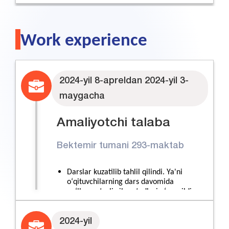
Work experience
2024-yil 8-apreldan 2024-yil 3-
maygacha
Amaliyotchi talaba
Bektemir tumani 293-maktab
Darslar kuzatilib tahlil qilindi. Ya'ni
oʻqituvchilarning dars davomida
qoʻllagan turli xil metodlari oʻrganildi
2024-yil