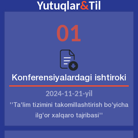
Yutuqlar
&
Til
oʻquvchilarda qoʻllash
01
Konferensiyalardagi ishtiroki
2024-11-21-yil
''Ta'lim tizimini takomillashtirish bo'yicha
ilg'or xalqaro tajribasi''