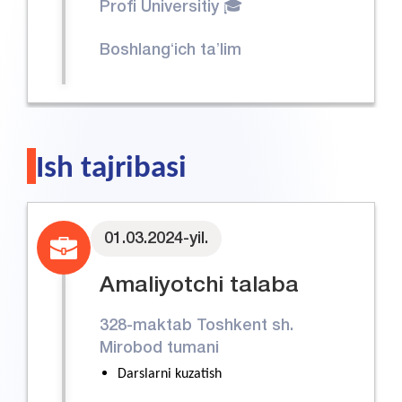
Profi Universitiy 🎓
Boshlangʻich taʼlim
Ish tajribasi
01.03.2024-yil.
Amaliyotchi talaba
328-maktab Toshkent sh.
Mirobod tumani
Darslarni kuzatish