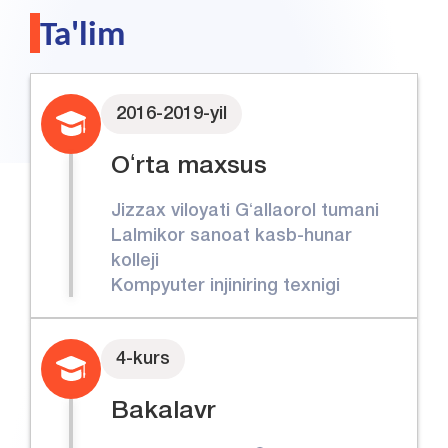
Ta'lim
2016-2019-yil
Oʻrta maxsus
Jizzax viloyati Gʻallaorol tumani
Lalmikor sanoat kasb-hunar
kolleji
Kompyuter injiniring texnigi
4-kurs
Bakalavr