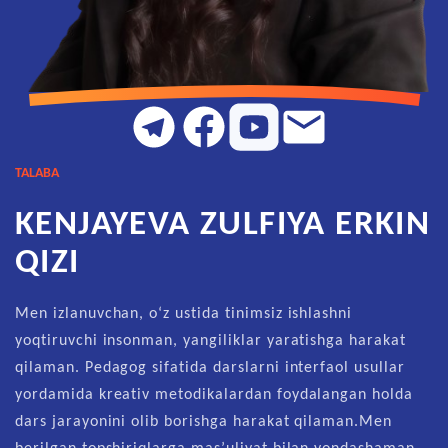
TALABA
KENJAYEVA ZULFIYA ERKIN
QIZI
Men izlanuvchan, o‘z ustida tinimsiz ishlashni
yoqtiruvchi insonman, yangiliklar yaratishga harakat
qilaman. Pedagog sifatida darslarni interfaol usullar
yordamida kreativ metodikalardan foydalangan holda
dars jarayonini olib borishga harakat qilaman.Men
berilgan topshiriqlarga mas’uliyat bilan yondashaman.