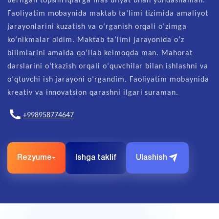
Faoliyatim mobaynida maktab ta’limi tizimida amaliyot
jarayonlarini kuzatish va oʻrganish orqali oʻzimga
koʻnikmalar oldim. Maktab taʼlimi jarayonida oʻz
bilimlarini amalda qoʻllab kelmoqda man. Mahorat
darslarini oʻtkazish orqali oʻquvchilar bilan ishlashni va
oʻqtuvchi ish jarayoni oʻrgandim. Faoliyatim mobaynida
kreativ va innovatsion qarashni ilgari suraman.
+998958774647
Rezyume
Ishga taklif
Ulashish