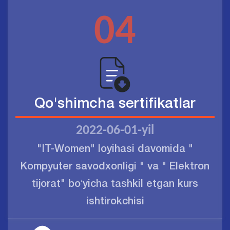
04
Qo'shimcha sertifikatlar
2022-06-01-yil
"IT-Women" loyihasi davomida "
Kompyuter savodxonligi " va " Elektron
tijorat" boʻyicha tashkil etgan kurs
ishtirokchisi