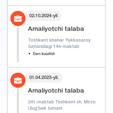
Oʻquvchilar bilan ishlash
02.10.2024-yil
Amaliyotchi talaba
Toshkent shahar Yakkasaroy
tumanidagi 144-maktab
Dars kuzatish
Oʻquvchilar bilan ishlash
Ish jarayoni oʻrganish
01.04.2023-yil.
Oʻqituvchi hujjatlar bilan ishlash
Amaliyotchi talaba
241-maktab Toshkent sh. Mirzo
Ulugʻbek tumani