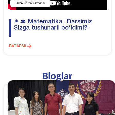
2024-08-26 11:24:01
👩‍🎓 Matematika "Darsimiz
Sizga tushunarli bo‘ldimi?"
BATAFSIL
Bloglar