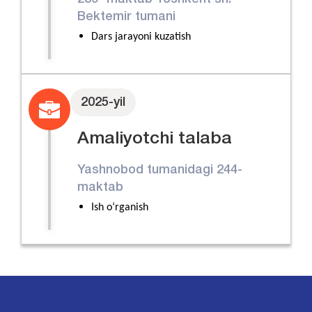
Bektemir tumani
Dars jarayoni kuzatish
Oʻqituvchi faoliyatini va hujjatlarni
oʻrganish
2025-yil
Amaliyotchi talaba
Yashnobod tumanidagi 244-
maktab
Ish oʻrganish
Oʻqituvchi hujjatlarni oʻrganish
Oʻquvchilar bilan ishlash
Oʻzim oʻrgangan bilim va metodlarni