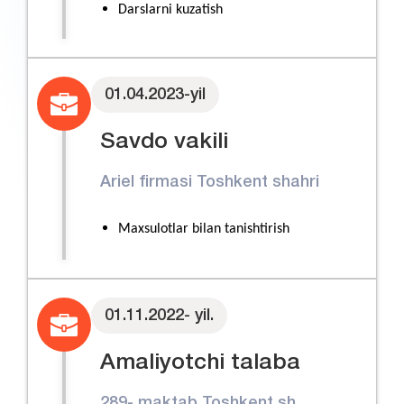
Darslarni kuzatish
Ish jarayoni oʻrganish
01.04.2023-yil
Savdo vakili
Ariel firmasi Toshkent shahri
Maxsulotlar bilan tanishtirish
01.11.2022- yil.
Amaliyotchi talaba
289- maktab Toshkent sh.