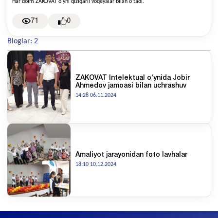
Har doim ZAKOVAT o'yni qiziqarli voqeyalar bilan o'tadi.
71
0
Bloglar: 2
ZAKOVAT Intelektual o'ynida Jobir
Ahmedov jamoasi bilan uchrashuv
14:28 06.11.2024
Amaliyot jarayonidan foto lavhalar
18:10 10.12.2024