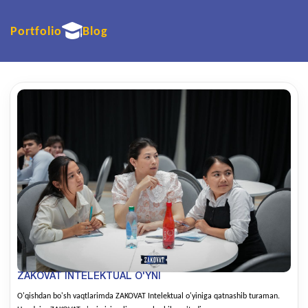
Portfolio
Blog
ZAKOVAT INTELEKTUAL O'YNI
O'qishdan bo'sh vaqtlarimda ZAKOVAT Intelektual o'yiniga qatnashib turaman.