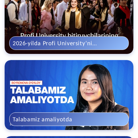
2026-yilda Profi University’ni
tamomlagan bitiruvchilarning qariyb 80
foizi ish bilan ta’minlangan
Talabamiz amaliyotda