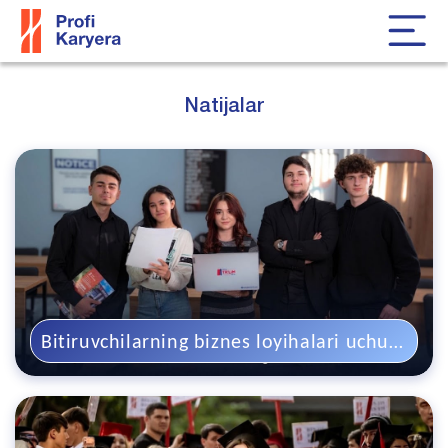
Natijalar
Bitiruvchilarning biznes loyihalari uchun
3,53 milliard so‘mlik tavsiyanoma berildi