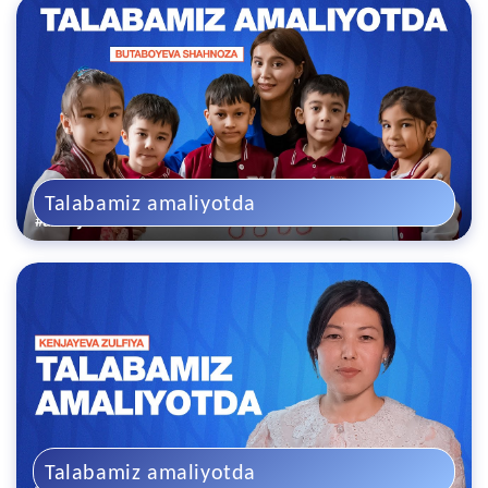
Talabamiz amaliyotda
Talabamiz amaliyotda