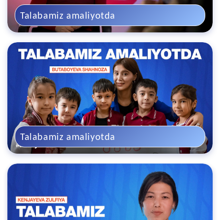
Talabamiz amaliyotda
Talabamiz amaliyotda